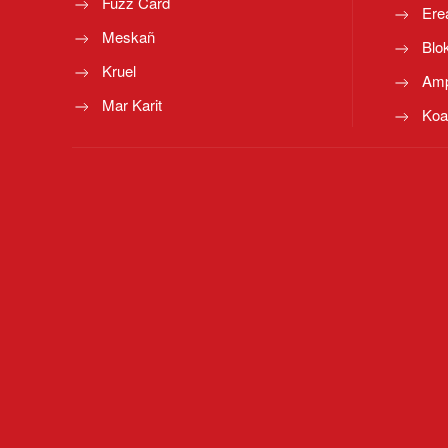
Fuzz Card
Ere
Meskañ
Blo
Kruel
Amp
Mar Karit
Koa