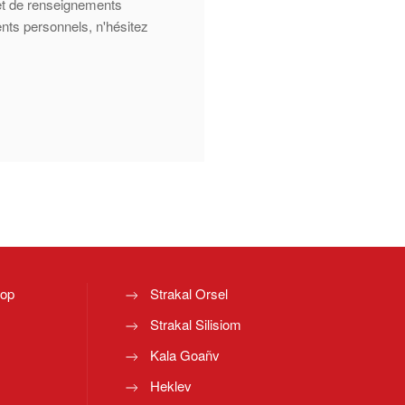
 et de renseignements
nts personnels, n'hésitez
top
Strakal Orsel
Strakal Silisiom
Kala Goañv
Heklev