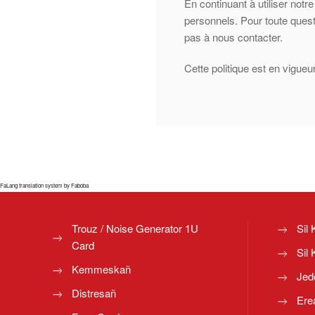
En continuant à utiliser not
personnels. Pour toute quest
pas à nous contacter.
Cette politique est en vigue
FaLang translation system by Faboba
Trouz / Noise Generator 1U
Sil 
Card
Sil 
Kemmeskañ
Jed
Distresañ
Ere