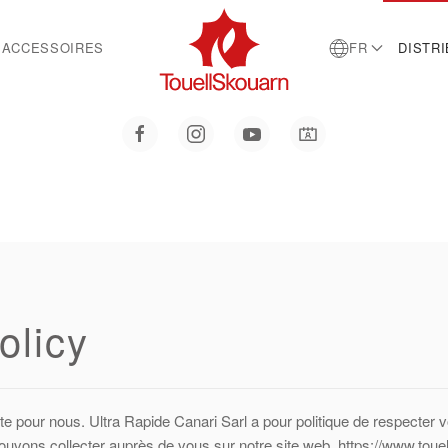
ACCESSOIRES
FR
DISTR
olicy
nte pour nous. Ultra Rapide Canari Sarl a pour politique de respecter 
ouvons collecter auprès de vous sur notre site web, https://www.touell