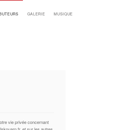
IBUTEURS
GALERIE
MUSIQUE
votre vie privée concernant
skouarn.fr, et sur les autres