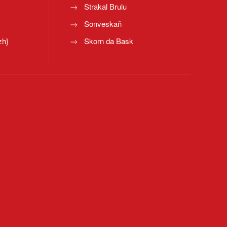
Strakal Brulu
Sonveskañ
zh}
Skorn da Bask