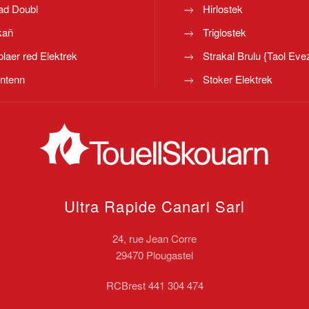
ad Doubl
Hirlostek
kañ
Triglostek
laer red Elektrek
Strakal Brulu {Taol Eve
ntenn
Stoker Elektrek
Ultra Rapide Canari
Sarl
24, rue Jean Corre
29470 Plougastel
RCBrest 441 304 474