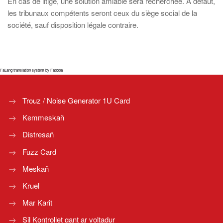
En cas de litige, une solution amiable sera recherchée. À défaut,
les tribunaux compétents seront ceux du siège social de la
société, sauf disposition légale contraire.
FaLang translation system by Faboba
Trouz / Noise Generator 1U Card
Kemmeskañ
Distresañ
Fuzz Card
Meskañ
Kruel
Mar Karit
Sil Kontrollet gant ar voltadur