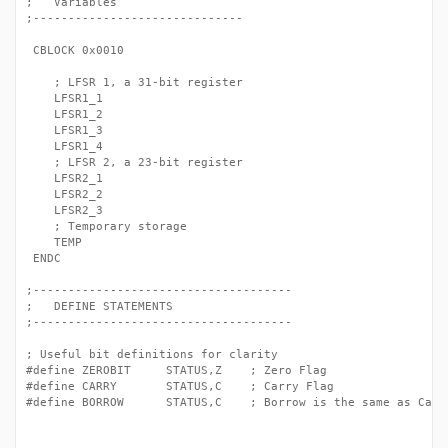
;	Variables

;------------------------------

 CBLOCK 0x0010

	; LFSR 1, a 31-bit register

	LFSR1_1

	LFSR1_2

	LFSR1_3

	LFSR1_4

	; LFSR 2, a 23-bit register

	LFSR2_1

	LFSR2_2

	LFSR2_3

	; Temporary storage

	TEMP

 ENDC

;-------------------------------------

;	DEFINE STATEMENTS

;-------------------------------------

; Useful bit definitions for clarity	

#define ZEROBIT		STATUS,Z	; Zero Flag

#define CARRY		STATUS,C	; Carry Flag

#define BORROW		STATUS,C	; Borrow is the same as Carry
