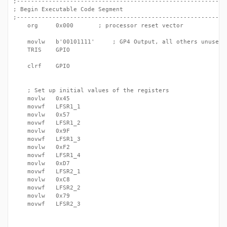
;------------------------------------------------------------
; Begin Executable Code Segment

;------------------------------------------------------------
	org     0x000		; processor reset vector

	movlw	b'00101111'		; GP4 Output, all others unused inputs

	TRIS	GPIO   

	clrf	GPIO

	; Set up initial values of the registers

	movlw	0x45

	movwf	LFSR1_1

	movlw	0x57

	movwf	LFSR1_2

	movlw	0x9F

	movwf	LFSR1_3

	movlw	0xF2

	movwf	LFSR1_4

	movlw	0xD7

	movwf	LFSR2_1

	movlw	0xC8

	movwf	LFSR2_2

	movlw	0x79

	movwf	LFSR2_3
