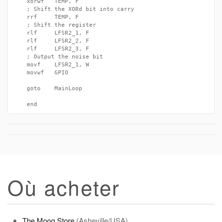
	xorwf	TEMP, F

	; Shift the XORd bit into carry

	rrf		TEMP, F

	; Shift the register

	rlf		LFSR2_1, F

	rlf		LFSR2_2, F

	rlf		LFSR2_3, F

	; Output the noise bit

	movf	LFSR2_1, W

	movwf	GPIO

	goto	MainLoop

Où acheter
The Moog Store
(Asheville/USA)