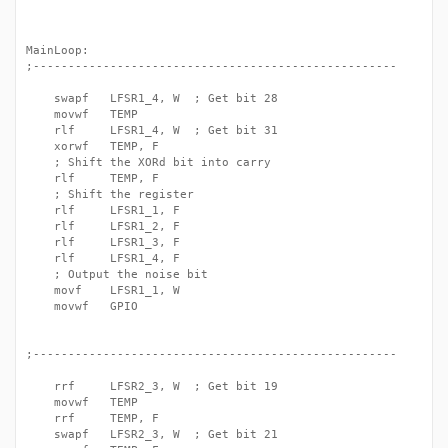
MainLoop:

;----------------------------------------------------

	swapf	LFSR1_4, W	; Get bit 28

	movwf	TEMP

	rlf		LFSR1_4, W	; Get bit 31

	xorwf	TEMP, F

	; Shift the XORd bit into carry

	rlf		TEMP, F

	; Shift the register

	rlf		LFSR1_1, F

	rlf		LFSR1_2, F

	rlf		LFSR1_3, F

	rlf		LFSR1_4, F

	; Output the noise bit

	movf	LFSR1_1, W

	movwf	GPIO

;----------------------------------------------------

	rrf		LFSR2_3, W	; Get bit 19

	movwf	TEMP

	rrf		TEMP, F

	swapf	LFSR2_3, W	; Get bit 21
