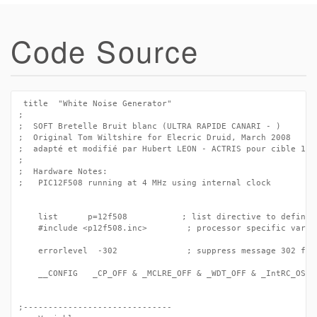
Code Source
 title  "White Noise Generator"

;

;  SOFT Bretelle Bruit blanc (ULTRA RAPIDE CANARI - )

;  Original Tom Wiltshire for Elecric Druid, March 2008

;  adapté et modifié par Hubert LEON - ACTRIS pour cible 12F50
;

;  Hardware Notes:

;   PIC12F508 running at 4 MHz using internal clock

	list      p=12f508           ; list directive to define processor

	#include <p12f508.inc>        ; processor specific variable definitions

	errorlevel  -302              ; suppress message 302 from list file

	__CONFIG   _CP_OFF & _MCLRE_OFF & _WDT_OFF & _IntRC_OSC

;------------------------------
