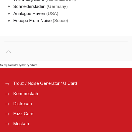
Schneidersladen
(Germany)
Analogue Haven
(USA)
Escape From Noise
(Suede)
FaLang translation system by Faboba
Trouz / Noise Generator 1U Card
Kemmeskañ
Distresañ
Fuzz Card
Meskañ