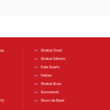
top
Strakal Orsel
Strakal Silisiom
Kala Goañv
Heklev
Strakal Brulu
Sonveskañ
zh}
Skorn da Bask