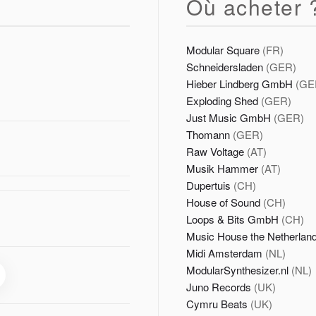
Où acheter 
Modular Square
(FR)
Schneidersladen
(GER)
Hieber Lindberg GmbH
(GE
Exploding Shed
(GER)
Just Music GmbH
(GER)
Thomann
(GER)
Raw Voltage
(AT)
Musik Hammer
(AT)
Dupertuis
(CH)
House of Sound
(CH)
Loops & Bits GmbH
(CH)
Music House the Netherlan
Midi Amsterdam
(NL)
ModularSynthesizer.nl
(NL)
Juno Records
(UK)
Cymru Beats
(UK)