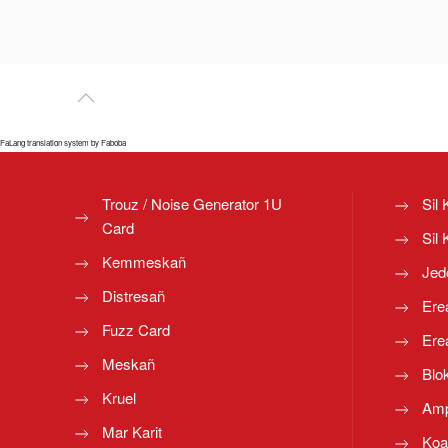
FaLang translation system by Faboba
Trouz / Noise Generator 1U
Sil 
Card
Sil 
Kemmeskañ
Jed
Distresañ
Ere
Fuzz Card
Ere
Meskañ
Blo
Kruel
Amp
Mar Karit
Koa