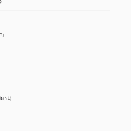
?
R)
ds
(NL)