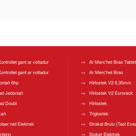
Kontrollet gant ar voltadur
Ar Merc'het Brao Table
Kontrollet gant ar voltadur
Ar Merc'het Brao
oniañ 6hp
Hirlostek V2 6,35mm
ad Jedoniañ
Hirlostek V2 Eurorack
ad Doubl
Hirlostek
kañ
Triglostek
laer red Elektrek
Strakal Brulu {Taol Eve
ntenn
Stoker Elektrek